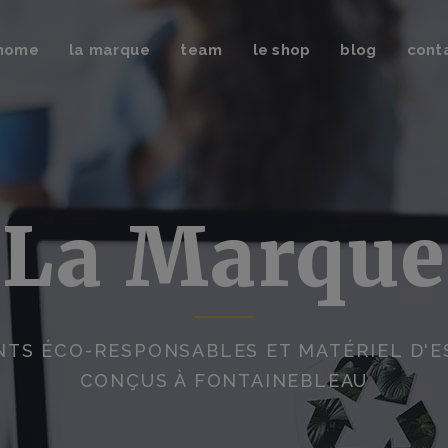
uveautés
Brosses & Strap
home
la marque
team
le shop
blog
cont
shirts & Tops
Magnésie & Pof
eat-shirts
Sac à magnésie
squettes & Bonnets
Crash-pads
uveautés
Brosses & Strap
Chaussons d’escalade
shirts & Tops
Magnésie & Pof
eat-shirts
Sac à magnésie
La Marque
squettes & Bonnets
Crash-pads
Chaussons d’escalade
TS ÉCO-RESPONSABLES ET MATÉRIEL D'
CONÇUS À FONTAINEBLEAU