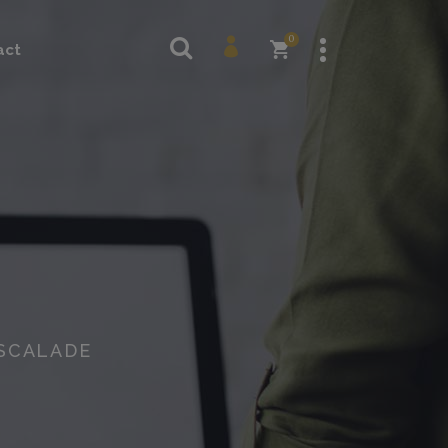
Topoguides
0
act
Beaux livres
Guides techniques
Cartes
Topoguides
Beaux livres
Guides techniques
Cartes
ESCALADE