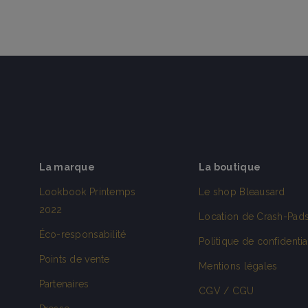
La marque
La boutique
Lookbook Printemps
Le shop Bleausard
2022
Location de Crash-Pad
Éco-responsabilité
Politique de confidentia
Points de vente
Mentions légales
Partenaires
CGV / CGU