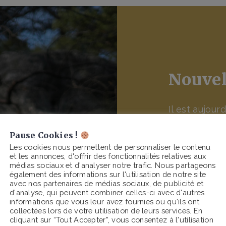
Nouvel
Il est aujour
Le modèle é
Pause Cookies !
notre économ
Les cookies nous permettent de personnaliser le contenu
et les annonces, d'offrir des fonctionnalités relatives aux
laquelle nou
médias sociaux et d'analyser notre trafic. Nous partageons
rendre à la n
également des informations sur l'utilisation de notre site
avec nos partenaires de médias sociaux, de publicité et
apporter.
d'analyse, qui peuvent combiner celles-ci avec d'autres
informations que vous leur avez fournies ou qu'ils ont
collectées lors de votre utilisation de leurs services. En
cliquant sur “Tout Accepter”, vous consentez à l'utilisation
Consomm