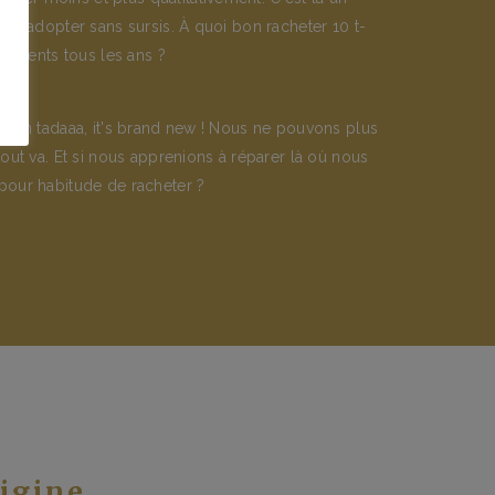
iv à adopter sans sursis. À quoi bon racheter 10 t-
différents tous les ans ?
 then tadaaa, it's brand new ! Nous ne pouvons plus
 tout va. Et si nous apprenions à réparer là où nous
pour habitude de racheter ?
rigine…