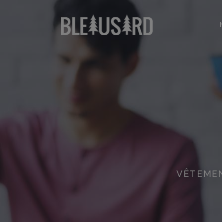
Nouveautés
No
T-shirts
T-
Sweat-shirts
Sw
Casquettes & Bonnets
Ca
Nouveautés
No
T-shirts
T-
Sweat-shirts
Sw
Casquettes & Bonnets
Ca
VÊTEMEN