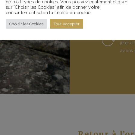
de tout types de cookies. Vous pouvez également cliquer
sur "Choisir les Cookies" afin de donner votre
leitmot
consentement selon la finalité du cookie.
shirts 
Choisir les Cookies
Tout Accepter
Repair,
jeter à
avions 
Retour à l’o