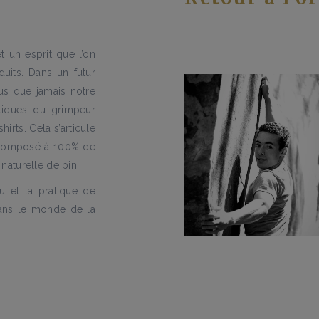
t un esprit que l’on
uits. Dans un futur
s que jamais notre
tiques du grimpeur
irts. Cela s’articule
, composé à 100% de
Aymeric Moni
naturelle de pin.
Fondateur
 et la pratique de
dans le monde de la