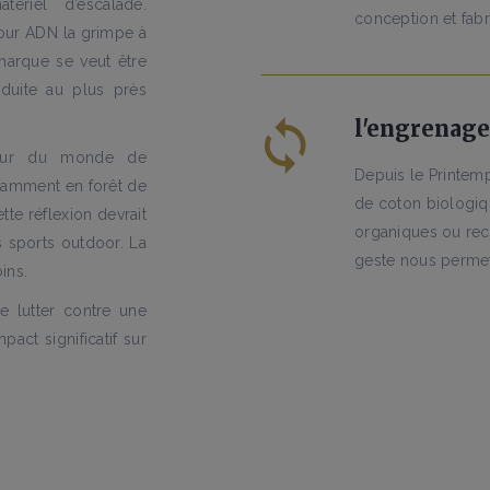
ériel d’escalade.
conception et fabr
our ADN la grimpe à
 marque se veut être
oduite au plus près
l'engrenage 
utour du monde de
Depuis le Printem
notamment en forêt de
de coton biologiqu
te réflexion devrait
organiques ou rec
 sports outdoor. La
geste nous permet
ins.
e lutter contre une
act significatif sur