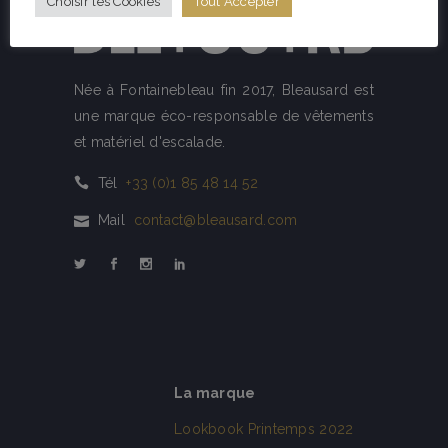
Choisir les Cookies
Tout Accepter
Née à Fontainebleau fin 2017, Bleausard est
une marque éco-responsable de vêtements
et matériel d'escalade.
Tél
+33 (0)1 85 48 14 52
Mail
contact@bleausard.com
La marque
Lookbook Printemps 2022