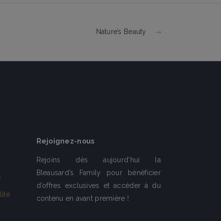
Nature’s Beauty
Rejoignez-nous
Rejoins dès aujourd’hui la
Bleausard’s Family pour bénéficier
s
d’offres exclusives et accéder à du
lité
contenu en avant première !