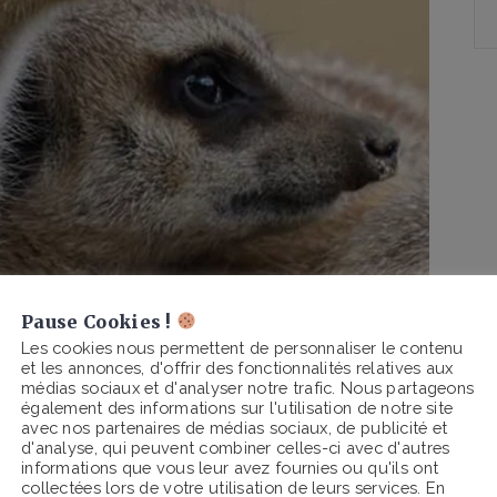
Pause Cookies !
Les cookies nous permettent de personnaliser le contenu
et les annonces, d'offrir des fonctionnalités relatives aux
médias sociaux et d'analyser notre trafic. Nous partageons
également des informations sur l'utilisation de notre site
avec nos partenaires de médias sociaux, de publicité et
d'analyse, qui peuvent combiner celles-ci avec d'autres
informations que vous leur avez fournies ou qu'ils ont
collectées lors de votre utilisation de leurs services. En