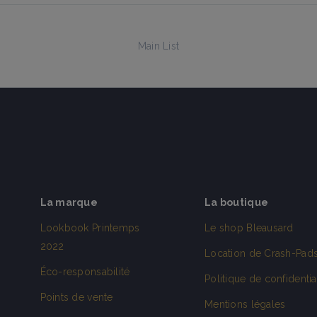
Main List
La marque
La boutique
Lookbook Printemps
Le shop Bleausard
2022
Location de Crash-Pad
Éco-responsabilité
Politique de confidentia
Points de vente
Mentions légales