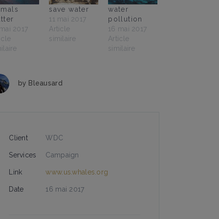
imals
save water
water
tter
11 mai 2017
pollution
 mai 2017
Article
16 mai 2017
icle
similaire
Article
ilaire
similaire
by
Bleausard
Client
WDC
Services
Campaign
Link
www.us.whales.org
Date
16 mai 2017