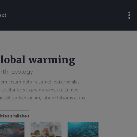
uides
act
 livres
s techniques
s
uides
 livres
lobal warming
s techniques
rth, Ecology
s
em ipsum dolor sit amet, qui urbanitas
setetur te, sit quis nonumy cu. Eu nec
estatis adversarium, labore lobortis at ius.
icles similaires