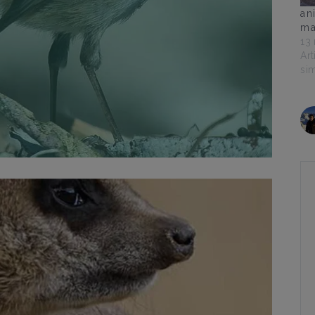
an
ma
13
Art
sim