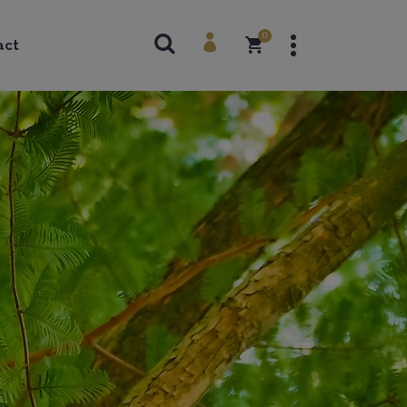
Topoguides
0
act
Beaux livres
Guides techniques
Cartes
Topoguides
Beaux livres
Guides techniques
Cartes