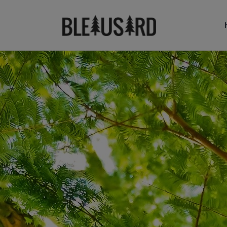
Nouveautés
No
T-shirts
T-
Sweat-shirts
Sw
Casquettes & Bonnets
Ca
Nouveautés
No
T-shirts
T-
Sweat-shirts
Sw
Casquettes & Bonnets
Ca