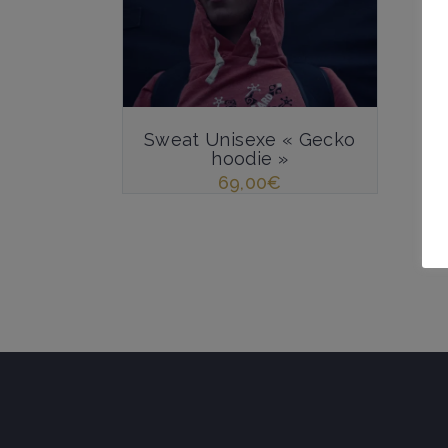
Sweat Unisexe « Gecko
hoodie »
69,00
€