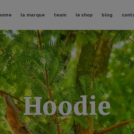
uveautés
Brosses & Strap
home
la marque
team
le shop
blog
cont
shirts & Tops
Magnésie & Pof
eat-shirts
Sac à magnésie
squettes & Bonnets
Crash-pads
uveautés
Brosses & Strap
Chaussons d’escalade
shirts & Tops
Magnésie & Pof
eat-shirts
Sac à magnésie
squettes & Bonnets
Crash-pads
Chaussons d’escalade
Hoodie