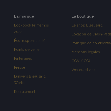
La marque
La boutique
Lookbook Printemps
Le shop Bleausard
2022
Location de Crash-Pad
Éco-responsabilité
Politique de confidentia
Points de vente
Mentions légales
Partenaires
CGV / CGU
Presse
Vos questions
L’univers Bleausard
World
Recrutement