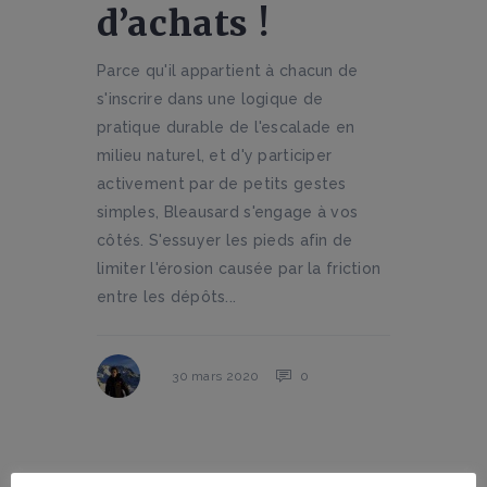
d’achats !
Parce qu'il appartient à chacun de
s'inscrire dans une logique de
pratique durable de l'escalade en
milieu naturel, et d'y participer
activement par de petits gestes
simples, Bleausard s'engage à vos
côtés. S'essuyer les pieds afin de
limiter l'érosion causée par la friction
entre les dépôts...
0
30 mars 2020