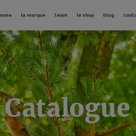
uveautés
Brosses & Strap
home
la marque
team
le shop
blog
cont
shirts & Tops
Magnésie & Pof
eat-shirts
Sac à magnésie
squettes & Bonnets
Crash-pads
uveautés
Brosses & Strap
Chaussons d’escalade
shirts & Tops
Magnésie & Pof
eat-shirts
Sac à magnésie
squettes & Bonnets
Crash-pads
Chaussons d’escalade
Catalogue