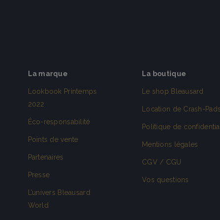
La marque
La boutique
Lookbook Printemps
Le shop Bleausard
2022
Location de Crash-Pad
Éco-responsabilité
Politique de confidentia
Points de vente
Mentions légales
Partenaires
CGV / CGU
Presse
Vos questions
L’univers Bleausard
World