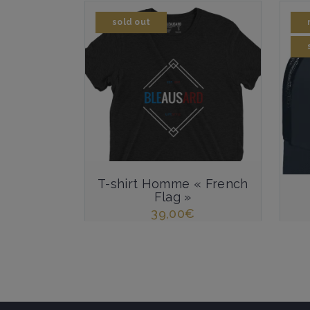
sold out
T-shirt Homme « French
Flag »
39,00
€