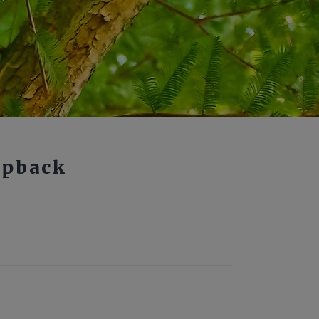
apback
HOVER