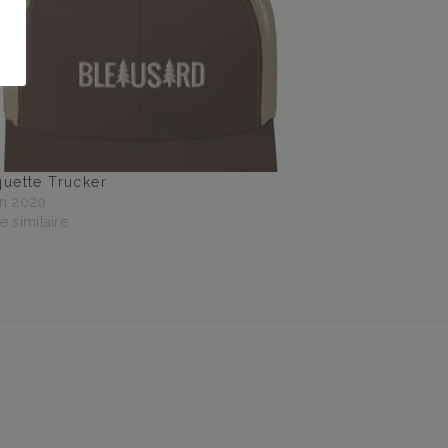
uette Trucker
in 2020
le similaire