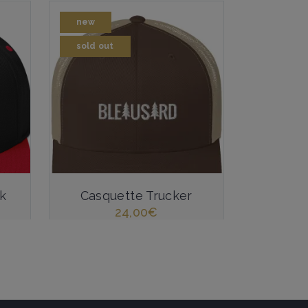
new
sold out
k
Casquette Trucker
24,00
€