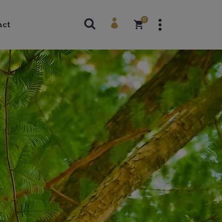
Topoguides
0
act
Beaux livres
Guides techniques
Cartes
Topoguides
Beaux livres
Guides techniques
Cartes