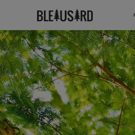
Nouveautés
No
T-shirts
T-
Sweat-shirts
Sw
Casquettes & Bonnets
Ca
Nouveautés
No
T-shirts
T-
Sweat-shirts
Sw
Casquettes & Bonnets
Ca