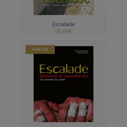
Escalade
18,50
€
sold out